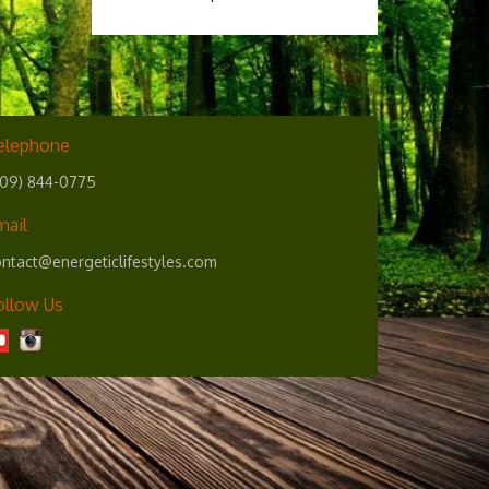
elephone
609) 844-0775
mail
ntact@energeticlifestyles.com
ollow Us