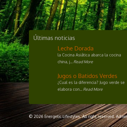
Últimas noticias
Leche Dorada
la Cocina Asiática abarca la cocina
china, j
... Read More
Jugos o Batidos Verdes
¿Cual es la diferencia? Jugo verde se
elabora con
... Read More
© 2026 Energetic Lifestyles. All right reserved.
Admin