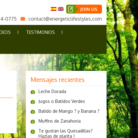
JOIN US
44-0775
contact@energeticlifestyles.com
IDEOS
TESTIMONIOS
Mensajes recientes
Leche Dorada
Jugos o Batidos Verdes
Batido de Mango ? y Banana ?
Muffins de Zanahoria
Te gustan las Quesadillas?
Hazlas de planta !