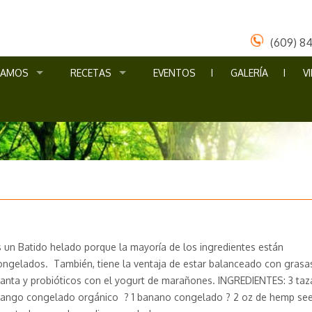
(609) 8
ÑAMOS
RECETAS
EVENTOS
GALERÍA
V
s un Batido helado porque la mayoría de los ingredientes están
ongelados. También, tiene la ventaja de estar balanceado con grasa
lanta y probióticos con el yogurt de marañones. INGREDIENTES: 3 taz
ango congelado orgánico ? 1 banano congelado ? 2 oz de hemp se