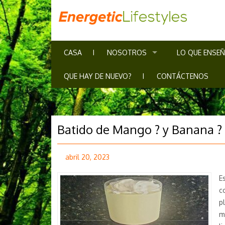
CASA
NOSOTROS
LO QUE ENSE
QUE HAY DE NUEVO?
CONTÁCTENOS
Batido de Mango ? y Banana ?
abril 20, 2023
E
c
p
m