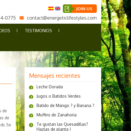
JOIN US
44-0775
contact@energeticlifestyles.com
IDEOS
TESTIMONIOS
Mensajes recientes
Leche Dorada
Jugos o Batidos Verdes
Batido de Mango ? y Banana ?
s de
Muffins de Zanahoria
as de
Te gustan las Quesadillas?
eds Se
Hazlas de planta !