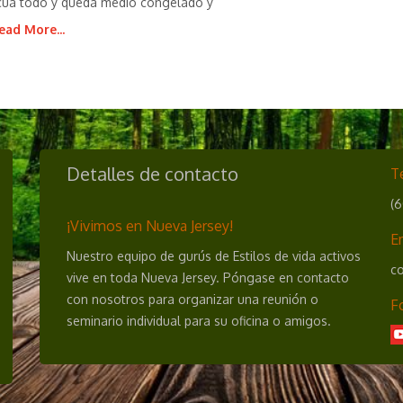
icua todo y queda medio congelado y
ead More...
Detalles de contacto
T
(
¡Vivimos en Nueva Jersey!
E
Nuestro equipo de gurús de Estilos de vida activos
co
vive en toda Nueva Jersey. Póngase en contacto
con nosotros para organizar una reunión o
F
seminario individual para su oficina o amigos.