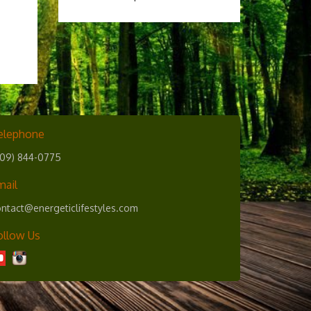
elephone
609) 844-0775
mail
ntact@energeticlifestyles.com
ollow Us